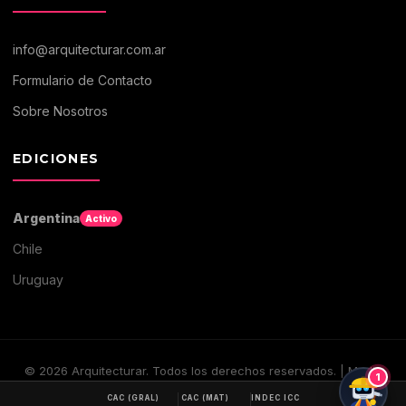
info@arquitecturar.com.ar
Formulario de Contacto
Sobre Nosotros
EDICIONES
Argentina
Activo
Chile
Uruguay
©
2026
Arquitecturar. Todos los derechos reservados. | Medio
1
digital de Arquitectura y Construccion
CAC (GRAL)
CAC (MAT)
INDEC ICC