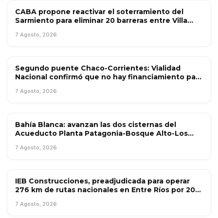
CABA propone reactivar el soterramiento del
OBRA PÚBLICA
Sarmiento para eliminar 20 barreras entre Villa
Luro y Caballito
7 Agosto, 2026
Segundo puente Chaco-Corrientes: Vialidad
OBRA PÚBLICA
Nacional confirmó que no hay financiamiento para
la obra
7 Agosto, 2026
Bahía Blanca: avanzan las dos cisternas del
OBRA PÚBLICA
Acueducto Planta Patagonia-Bosque Alto-Los
Chañares
7 Agosto, 2026
IEB Construcciones, preadjudicada para operar
OBRA PÚBLICA
276 km de rutas nacionales en Entre Ríos por 20
años
7 Agosto, 2026