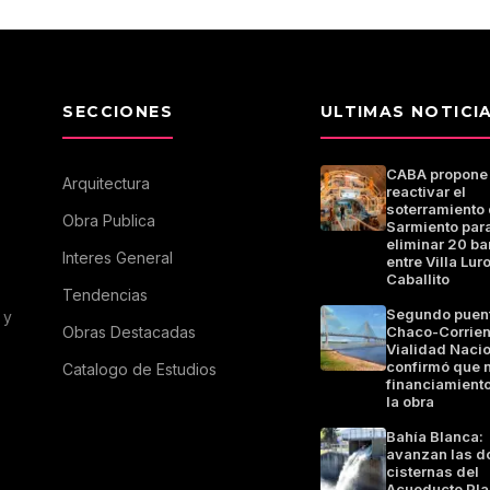
SECCIONES
ULTIMAS NOTICI
CABA propone
Arquitectura
reactivar el
soterramiento 
Obra Publica
Sarmiento par
eliminar 20 ba
Interes General
entre Villa Luro
Caballito
Tendencias
Segundo puen
 y
Obras Destacadas
Chaco-Corrien
Vialidad Naci
confirmó que 
Catalogo de Estudios
financiamiento
la obra
Bahía Blanca:
avanzan las d
cisternas del
Acueducto Pla