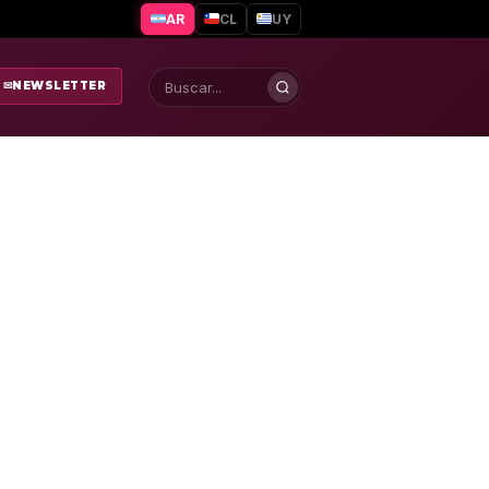
AR
CL
UY
✉
NEWSLETTER