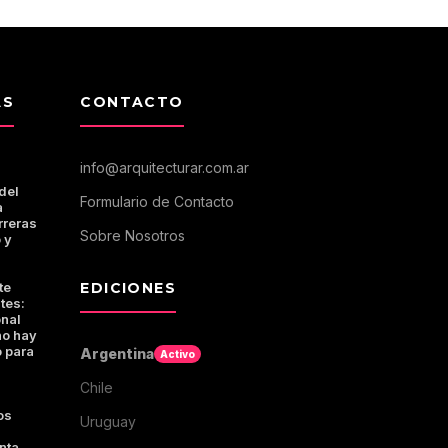
AS
CONTACTO
info@arquitecturar.com.ar
del
Formulario de Contacto
a
rreras
Sobre Nosotros
 y
te
EDICIONES
tes:
onal
no hay
 para
Argentina
Activo
Chile
os
Uruguay
nta