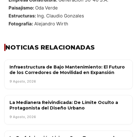
Paisajismo:
Oda Verde
Estructuras:
Ing. Claudio Gonzales
Fotografía:
Alejandro Wirth
NOTICIAS RELACIONADAS
Infraestructura de Bajo Mantenimiento: El Futuro
OBRA PÚBLICA
de los Corredores de Movilidad en Expansión
9 Agosto, 2026
La Medianera Reivindicada: De Límite Oculto a
TENDENCIAS
Protagonista del Diseño Urbano
9 Agosto, 2026