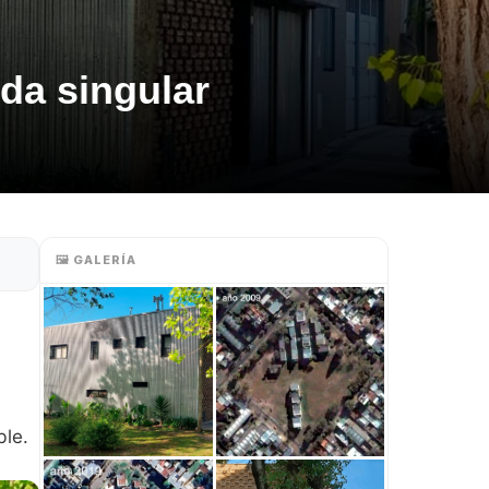
da singular
🖼️ GALERÍA
ble.