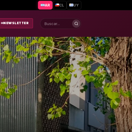
AR
CL
UY
✉
NEWSLETTER