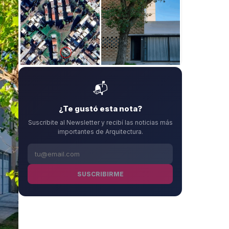
📬
¿Te gustó esta nota?
Suscribite al Newsletter y recibí las noticias más
importantes de Arquitectura.
SUSCRIBIRME