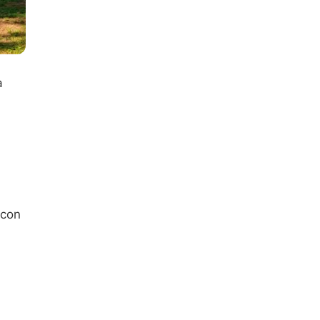
a
 con