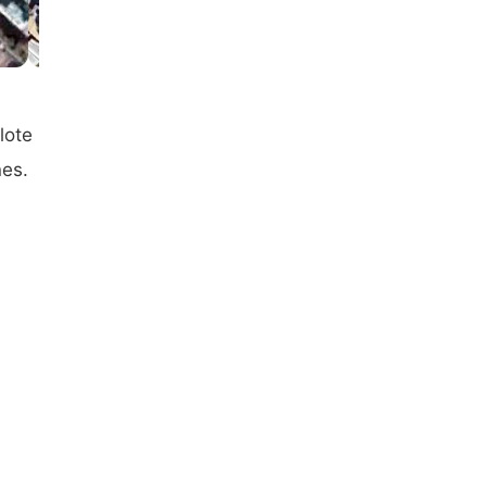
lote
nes.