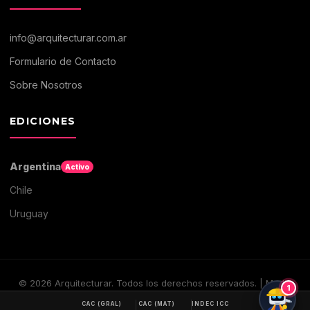
info@arquitecturar.com.ar
Formulario de Contacto
Sobre Nosotros
EDICIONES
Argentina
Activo
Chile
Uruguay
©
2026
Arquitecturar. Todos los derechos reservados. | Medio
1
digital de Arquitectura y Construccion
CAC (GRAL)
CAC (MAT)
INDEC ICC