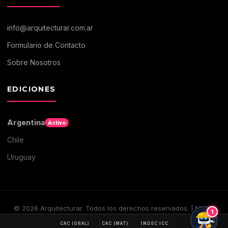
info@arquitecturar.com.ar
Formulario de Contacto
Sobre Nosotros
EDICIONES
Argentina
Activo
Chile
Uruguay
©
2026
Arquitecturar. Todos los derechos reservados. | Medio
1
digital de Arquitectura y Construccion
CAC (GRAL)
CAC (MAT)
INDEC ICC