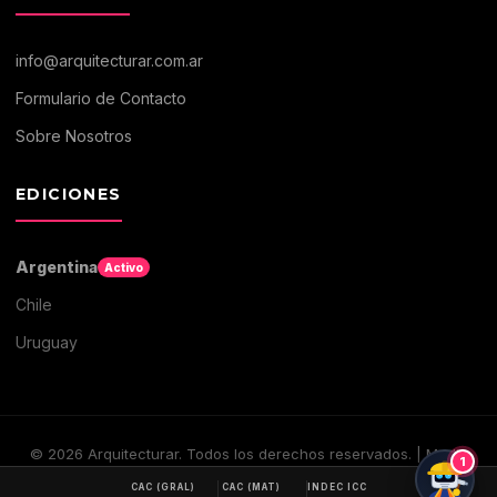
info@arquitecturar.com.ar
Formulario de Contacto
Sobre Nosotros
EDICIONES
Argentina
Activo
Chile
Uruguay
©
2026
Arquitecturar. Todos los derechos reservados. | Medio
1
digital de Arquitectura y Construccion
CAC (GRAL)
CAC (MAT)
INDEC ICC