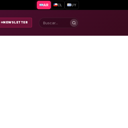
AR
CL
UY
✉
NEWSLETTER