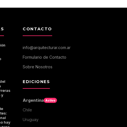
AS
CONTACTO
ión
info@arquitecturar.com.ar
Formulario de Contacto
o
Sobre Nosotros
del
EDICIONES
a
rreras
 y
Argentina
Activo
te
Chile
tes:
onal
Uruguay
no hay
 para