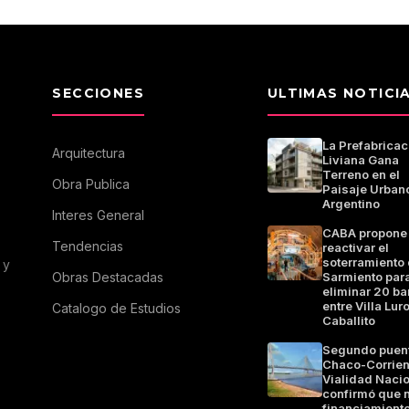
SECCIONES
ULTIMAS NOTICI
La Prefabricac
Arquitectura
Liviana Gana
Terreno en el
Obra Publica
Paisaje Urban
Argentino
Interes General
CABA propone
Tendencias
reactivar el
soterramiento 
 y
Obras Destacadas
Sarmiento par
eliminar 20 ba
entre Villa Luro
Catalogo de Estudios
Caballito
Segundo puen
Chaco-Corrien
Vialidad Naci
confirmó que 
financiamiento