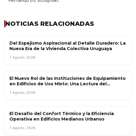
Fernando (h) Schujman.
NOTICIAS RELACIONADAS
Del Espejismo Aspiracional al Detalle Duradero: La
TENDENCIAS
Nueva Era de la Vivienda Colectiva Uruguaya
7 Agosto, 2026
El Nuevo Rol de las Instituciones de Equipamiento
INFORMES ESPECIALES
en Edificios de Uso Mixto: Una Lectura del
Mercado Chileno
7 Agosto, 2026
El Desafío del Confort Térmico y la Eficiencia
INTERÉS GENERAL
Operativa en Edificios Medianos Urbanos
7 Agosto, 2026