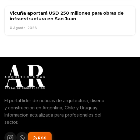
Vicuña aportará USD 250 millones para obras de
OBRA PÚBLICA
infraestructura en San Juan
6 Agosto, 2026
El portal lider de noticias de arquitectura, diseno
y construccion en Argentina, Chile y Uruguay.
Informacion actualizada para profesionales del
sector.
RSS