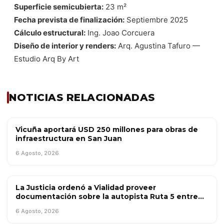
Superficie semicubierta:
23 m²
Fecha prevista de finalización:
Septiembre 2025
Cálculo estructural:
Ing. Joao Corcuera
Diseño de interior y renders:
Arq. Agustina Tafuro —
Estudio Arq By Art
NOTICIAS RELACIONADAS
Vicuña aportará USD 250 millones para obras de
OBRA PÚBLICA
infraestructura en San Juan
6 Agosto, 2026
La Justicia ordenó a Vialidad proveer
OBRA PÚBLICA
documentación sobre la autopista Ruta 5 entre
Mercedes y Suipacha
6 Agosto, 2026