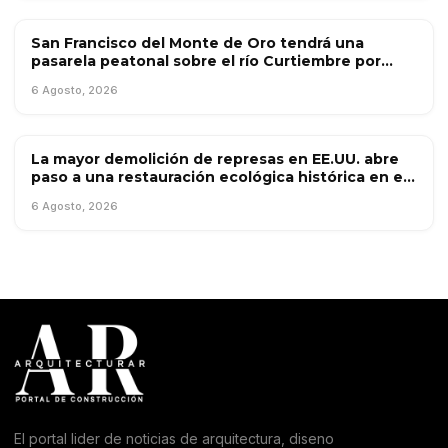
San Francisco del Monte de Oro tendrá una
OBRA PÚBLICA
pasarela peatonal sobre el río Curtiembre por
$250 millones
6 Agosto, 2026
La mayor demolición de represas en EE.UU. abre
OBRA PÚBLICA
paso a una restauración ecológica histórica en el
río Klamath
6 Agosto, 2026
El portal lider de noticias de arquitectura, diseno