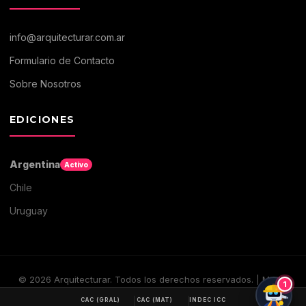
info@arquitecturar.com.ar
Formulario de Contacto
Sobre Nosotros
EDICIONES
Argentina
Activo
Chile
Uruguay
©
2026
Arquitecturar. Todos los derechos reservados. | Medio
1
digital de Arquitectura y Construccion
CAC (GRAL)
CAC (MAT)
INDEC ICC