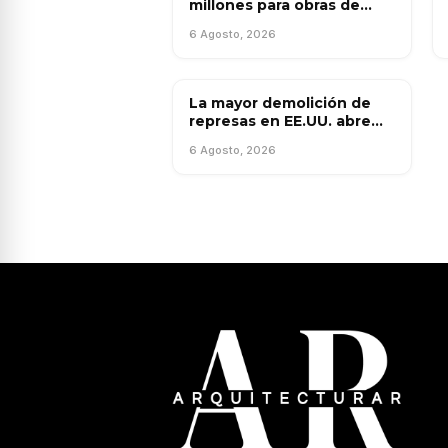
millones para obras de
infraestructura en San
6 Agosto, 2026
Juan
La mayor demolición de
OBRA PÚBLICA
represas en EE.UU. abre
paso a una restauración
6 Agosto, 2026
ecológica histórica en el
río Klamath