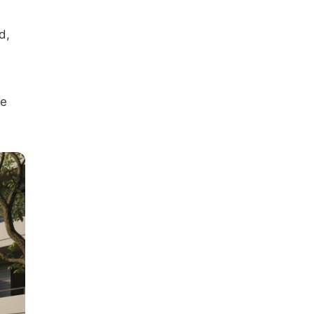
d,
de