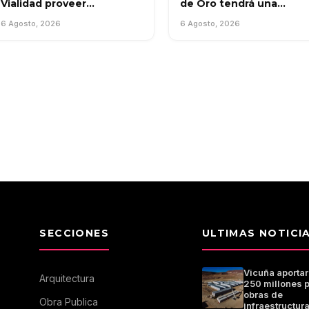
Vialidad proveer
de Oro tendrá una
documentación sobre la
pasarela peatonal sobre
6 Agosto, 2026
6 Agosto, 2026
autopista Ruta 5 entre
río Curtiembre por $250
Mercedes y Suipacha
millones
SECCIONES
ULTIMAS NOTICI
Vicuña aporta
Arquitectura
250 millones 
obras de
Obra Publica
infraestructur