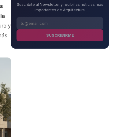
Suscribite al Newsletter y recibí las noticias más
os
importantes de Arquitectura.
la
uro y
más
SUSCRIBIRME