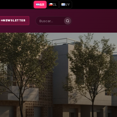
AR
CL
UY
✉
NEWSLETTER