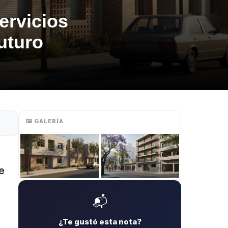
ervicios
uturo
🖼️ GALERÍA
e
📬
¿Te gustó esta nota?