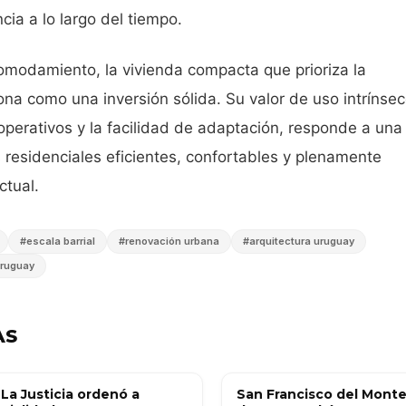
ia a lo largo del tiempo.
modamiento, la vivienda compacta que prioriza la
iona como una inversión sólida. Su valor de uso intrínsec
perativos y la facilidad de adaptación, responde a una
residenciales eficientes, confortables y plenamente
ctual.
#
escala barrial
#
renovación urbana
#
arquitectura uruguay
ruguay
AS
La Justicia ordenó a
San Francisco del Mont
OBRA PÚBLICA
OBRA PÚBLICA