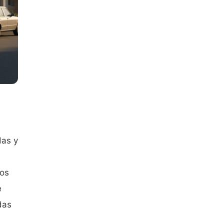
das y
ios
e
das