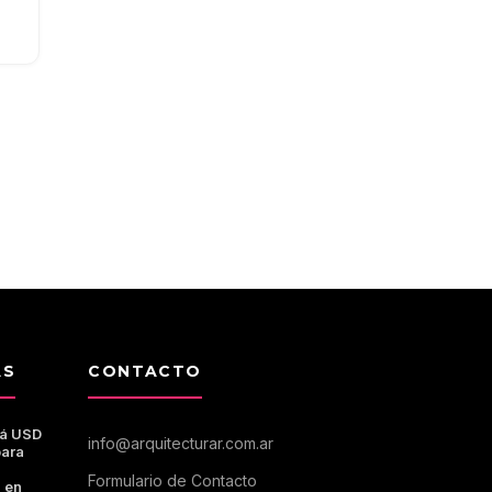
 el
AS
CONTACTO
rá USD
info@arquitecturar.com.ar
para
Formulario de Contacto
a en