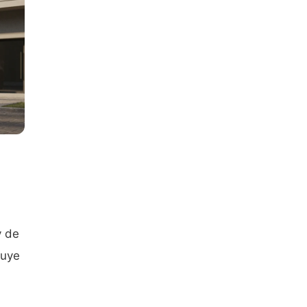
y de
buye
a