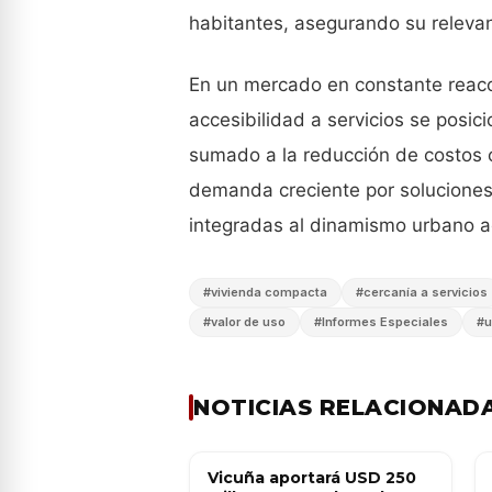
habitantes, asegurando su relevanc
En un mercado en constante reaco
accesibilidad a servicios se posic
sumado a la reducción de costos o
demanda creciente por soluciones 
integradas al dinamismo urbano a
#
vivienda compacta
#
cercanía a servicios
#
valor de uso
#
Informes Especiales
#
u
NOTICIAS RELACIONAD
Vicuña aportará USD 250
OBRA PÚBLICA