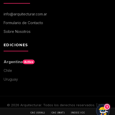
info@arquitecturar.com.ar
Formulario de Contacto
Sobre Nosotros
EDICIONES
Argentina
Activo
Chile
Uruguay
©
2026
Arquitecturar. Todos los derechos reservados. | Medio
1
digital de Arquitectura y Construccion
CAC (GRAL)
CAC (MAT)
INDEC ICC