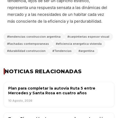
tendencia, lejos de ser un capricho estético,
representa una respuesta sensata a las dinámicas del
mercado y a las necesidades de un habitar cada vez
más consciente de la eficiencia y la perdurabilidad.
#
tendencias construccion argentina
#
carpinterias espesor visual
#
fachadas contemporaneas
#
eficiencia energetica vivienda
#
durabilidad construccion
#
Tendencias
#
argentina
NOTICIAS RELACIONADAS
Plan para completar la autovía Ruta 5 entre
OBRA PÚBLICA
Mercedes y Santa Rosa en cuatro años
10 Agosto, 2026