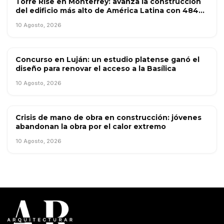
Torre Rise en Monterrey: avanza la construcción
OBRA PÚBLICA
del edificio más alto de América Latina con 484
metros
10 Agosto, 2026
Concurso en Luján: un estudio platense ganó el
OBRA PÚBLICA
diseño para renovar el acceso a la Basílica
10 Agosto, 2026
Crisis de mano de obra en construcción: jóvenes
OBRA PÚBLICA
abandonan la obra por el calor extremo
10 Agosto, 2026