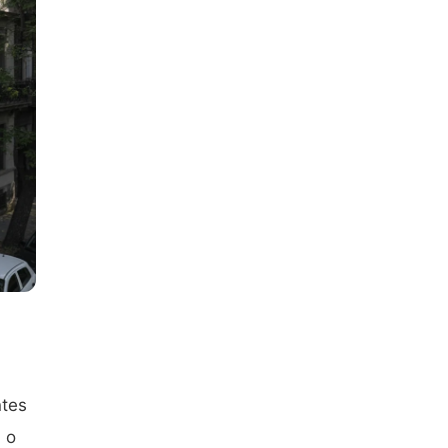
ntes
a o