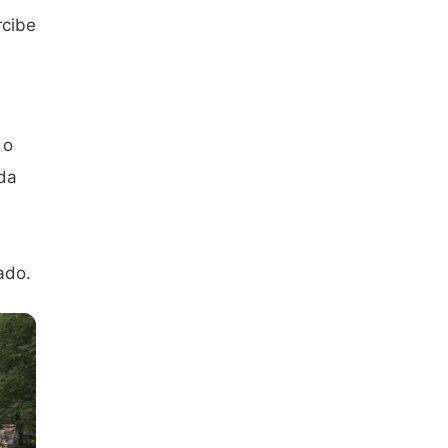
rcibe
 o
ida
ado.