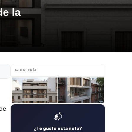
e la
🖼️ GALERÍA
 de
📬
¿Te gustó esta nota?