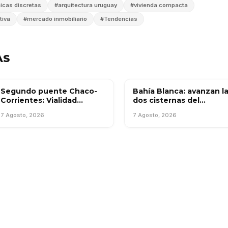
icas discretas
#
arquitectura uruguay
#
vivienda compacta
tiva
#
mercado inmobiliario
#
Tendencias
AS
Segundo puente Chaco-
Bahía Blanca: avanzan l
OBRA PÚBLICA
OBRA PÚBLICA
Corrientes: Vialidad
dos cisternas del
Nacional confirmó que no
Acueducto Planta
7 Agosto, 2026
7 Agosto, 2026
hay financiamiento para la
Patagonia-Bosque Alto-
obra
Los Chañares