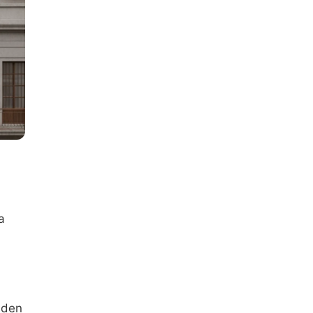
a
nden