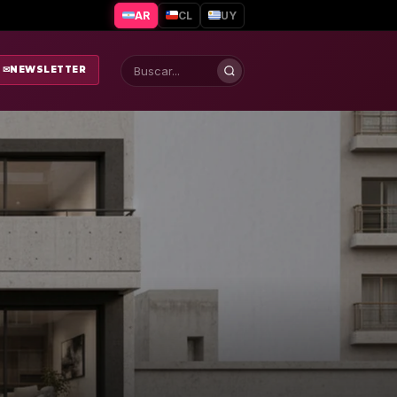
AR
CL
UY
✉
NEWSLETTER