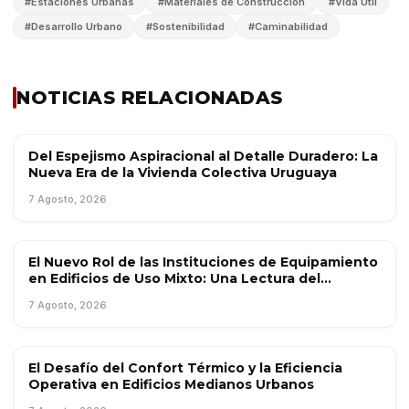
#
Estaciones Urbanas
#
Materiales de Construcción
#
Vida Útil
#
Desarrollo Urbano
#
Sostenibilidad
#
Caminabilidad
NOTICIAS RELACIONADAS
Del Espejismo Aspiracional al Detalle Duradero: La
TENDENCIAS
Nueva Era de la Vivienda Colectiva Uruguaya
7 Agosto, 2026
El Nuevo Rol de las Instituciones de Equipamiento
INFORMES ESPECIALES
en Edificios de Uso Mixto: Una Lectura del
Mercado Chileno
7 Agosto, 2026
El Desafío del Confort Térmico y la Eficiencia
INTERÉS GENERAL
Operativa en Edificios Medianos Urbanos