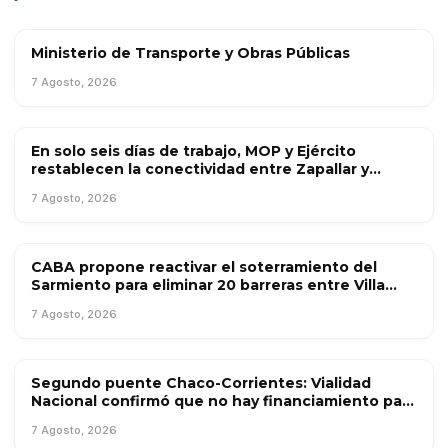
Ministerio de Transporte y Obras Públicas
OBRA PÚBLICA
7 Agosto, 2026
En solo seis días de trabajo, MOP y Ejército
OBRA PÚBLICA
restablecen la conectividad entre Zapallar y
Catapilco con puente mecano
7 Agosto, 2026
CABA propone reactivar el soterramiento del
OBRA PÚBLICA
Sarmiento para eliminar 20 barreras entre Villa
Luro y Caballito
7 Agosto, 2026
Segundo puente Chaco-Corrientes: Vialidad
OBRA PÚBLICA
Nacional confirmó que no hay financiamiento para
la obra
7 Agosto, 2026