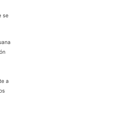
e se
Juana
ión
te a
os