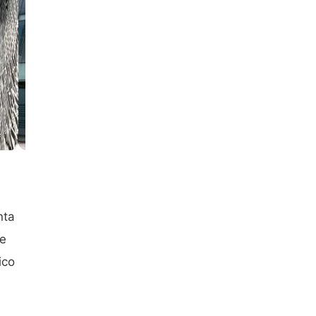
nta
se
ico