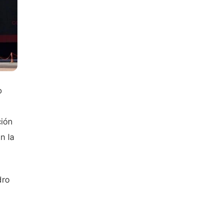
o
ción
n la
dro