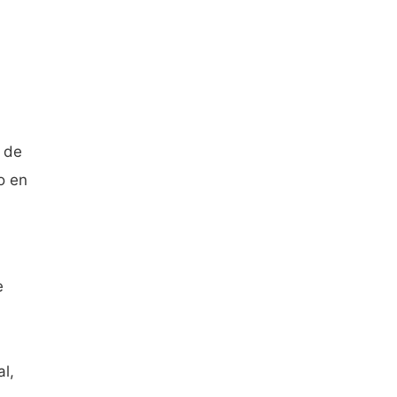
 de
o en
e
l,