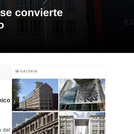
se convierte
o
🖼️ GALERÍA
nico
n del