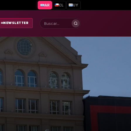
AR
CL
UY
✉
NEWSLETTER