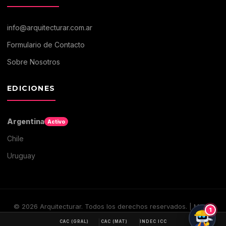
info@arquitecturar.com.ar
Formulario de Contacto
Sobre Nosotros
EDICIONES
Argentina
Activo
Chile
Uruguay
©
2026
Arquitecturar. Todos los derechos reservados. | Medio
1
digital de Arquitectura y Construccion
CAC (GRAL)
CAC (MAT)
INDEC ICC