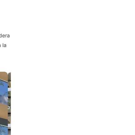
adera
 la