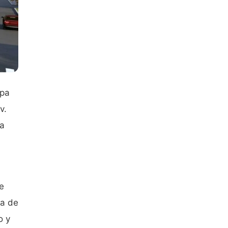
apa
v.
la
e
na de
o y