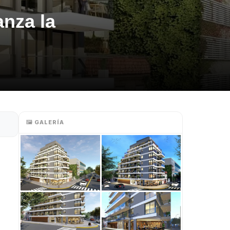
nza la
🖼️ GALERÍA
e