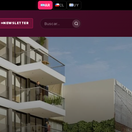
AR
CL
UY
✉
NEWSLETTER