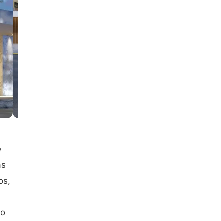
e
as
os,
to