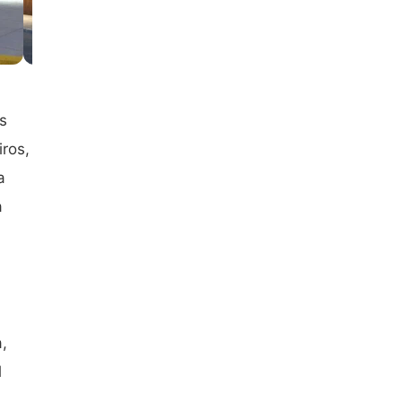
es
iros,
a
a
a,
l