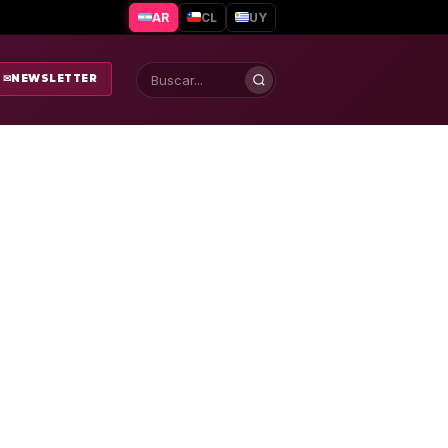
AR
CL
UY
✉
NEWSLETTER