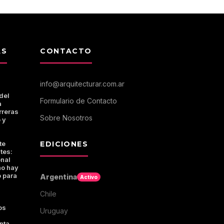
AS
CONTACTO
info@arquitecturar.com.ar
del
Formulario de Contacto
a
rreras
Sobre Nosotros
 y
te
EDICIONES
tes:
onal
no hay
 para
Argentina
Activo
Chile
os
Uruguay
nta