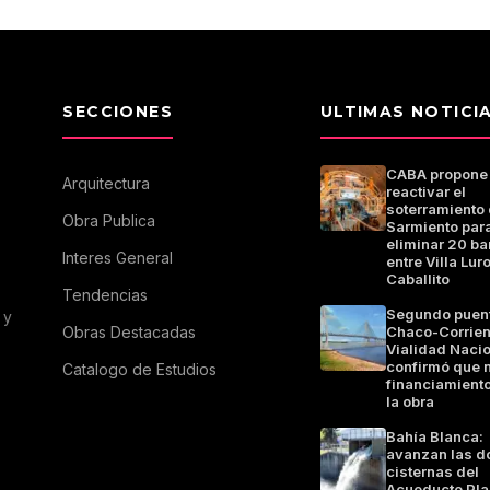
SECCIONES
ULTIMAS NOTICI
CABA propone
Arquitectura
reactivar el
soterramiento 
Obra Publica
Sarmiento par
eliminar 20 ba
Interes General
entre Villa Luro
Caballito
Tendencias
Segundo puen
 y
Obras Destacadas
Chaco-Corrien
Vialidad Naci
confirmó que 
Catalogo de Estudios
financiamiento
la obra
Bahía Blanca:
avanzan las d
cisternas del
Acueducto Pla