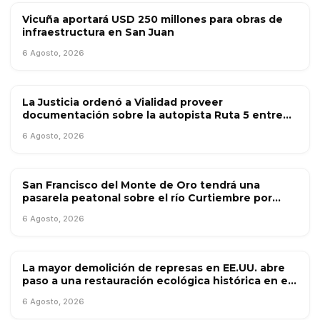
Vicuña aportará USD 250 millones para obras de
OBRA PÚBLICA
infraestructura en San Juan
6 Agosto, 2026
La Justicia ordenó a Vialidad proveer
OBRA PÚBLICA
documentación sobre la autopista Ruta 5 entre
Mercedes y Suipacha
6 Agosto, 2026
San Francisco del Monte de Oro tendrá una
OBRA PÚBLICA
pasarela peatonal sobre el río Curtiembre por
$250 millones
6 Agosto, 2026
La mayor demolición de represas en EE.UU. abre
OBRA PÚBLICA
paso a una restauración ecológica histórica en el
río Klamath
6 Agosto, 2026