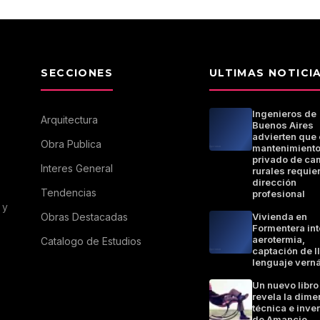
SECCIONES
ULTIMAS NOTICI
Ingenieros de
Arquitectura
Buenos Aires
advierten que 
Obra Publica
mantenimient
privado de ca
Interes General
rurales requie
dirección
Tendencias
profesional
 y
Obras Destacadas
Vivienda en
Formentera in
aerotermia,
Catalogo de Estudios
captación de l
lenguaje vern
Un nuevo libro
revela la dime
técnica e inve
de Amancio