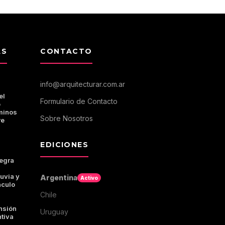
AS
CONTACTO
info@arquitecturar.com.ar
el
Formulario de Contacto
o
minos
Sobre Nosotros
re
EDICIONES
tegra
luvia y
Argentina
Activo
áculo
Chile
nsión
Uruguay
ntiva