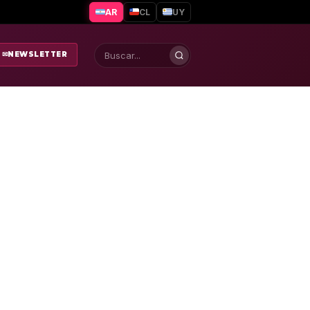
AR
CL
UY
✉
NEWSLETTER