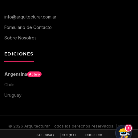
info@arquitecturar.com.ar
Formulario de Contacto
Sobre Nosotros
EDICIONES
Argentina
Activo
Chile
Uruguay
©
2026
Arquitecturar. Todos los derechos reservados. | Medio
1
digital de Arquitectura y Construccion
CAC (GRAL)
CAC (MAT)
INDEC ICC