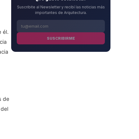
Suscribite al Newsletter y recibí las noticias más
importantes de Arquitectura.
 él
.
SUSCRIBIRME
cia
acia
s de
 del