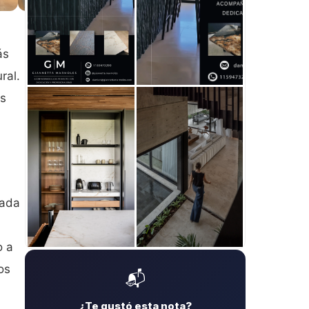
ás
ural
.
os
tada
o a
+
2
os
📬
¿Te gustó esta nota?