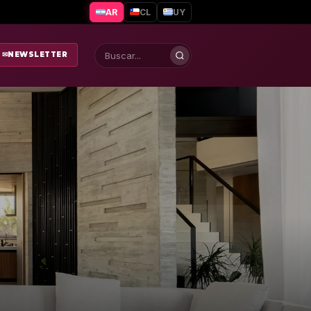
AR
CL
UY
✉
NEWSLETTER