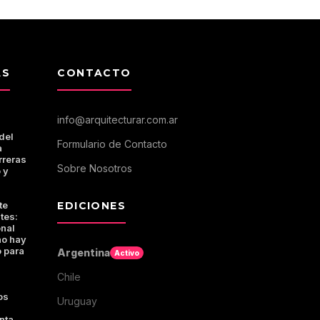
AS
CONTACTO
info@arquitecturar.com.ar
del
Formulario de Contacto
a
rreras
Sobre Nosotros
 y
te
EDICIONES
tes:
onal
no hay
 para
Argentina
Activo
Chile
os
Uruguay
nta