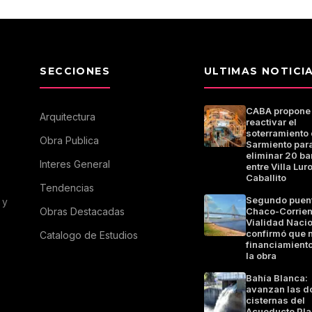
SECCIONES
ULTIMAS NOTICI
CABA propone
Arquitectura
reactivar el
soterramiento 
Obra Publica
Sarmiento par
eliminar 20 ba
Interes General
entre Villa Luro
Caballito
Tendencias
Segundo puen
 y
Obras Destacadas
Chaco-Corrien
Vialidad Naci
confirmó que 
Catalogo de Estudios
financiamiento
la obra
Bahía Blanca:
avanzan las d
cisternas del
Acueducto Pla