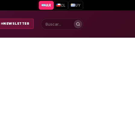
AR
CL
UY
✉
NEWSLETTER