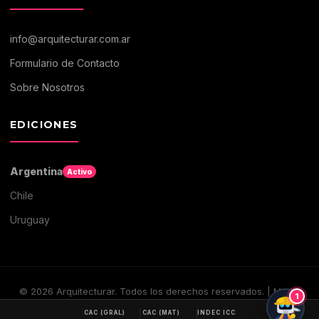
info@arquitecturar.com.ar
Formulario de Contacto
Sobre Nosotros
EDICIONES
Argentina
Activo
Chile
Uruguay
©
2026
Arquitecturar. Todos los derechos reservados. | Medio
1
digital de Arquitectura y Construccion
CAC (GRAL)
CAC (MAT)
INDEC ICC