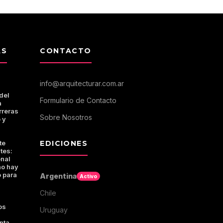
AS
CONTACTO
info@arquitecturar.com.ar
del
Formulario de Contacto
a
rreras
Sobre Nosotros
 y
te
EDICIONES
tes:
onal
no hay
 para
Argentina
Activo
Chile
os
Uruguay
nta