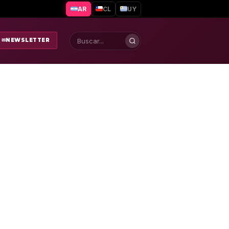
AR
CL
UY
✉
NEWSLETTER