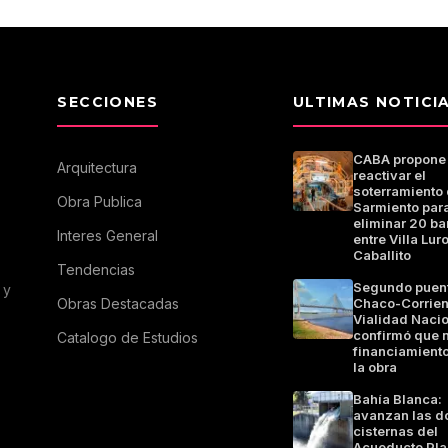
SECCIONES
ULTIMAS NOTICI
CABA propone
Arquitectura
reactivar el
soterramiento 
Obra Publica
Sarmiento par
eliminar 20 ba
Interes General
entre Villa Luro
Caballito
Tendencias
Segundo puen
 y
Obras Destacadas
Chaco-Corrien
Vialidad Naci
confirmó que 
Catalogo de Estudios
financiamiento
la obra
Bahía Blanca:
avanzan las d
cisternas del
Acueducto Pla