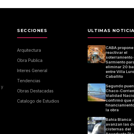
SECCIONES
ULTIMAS NOTICI
CABA propone
Arquitectura
reactivar el
soterramiento 
Obra Publica
Sarmiento par
eliminar 20 ba
Interes General
entre Villa Luro
Caballito
Tendencias
Segundo puen
 y
Obras Destacadas
Chaco-Corrien
Vialidad Naci
confirmó que 
Catalogo de Estudios
financiamiento
la obra
Bahía Blanca:
avanzan las d
cisternas del
Acueducto Pla