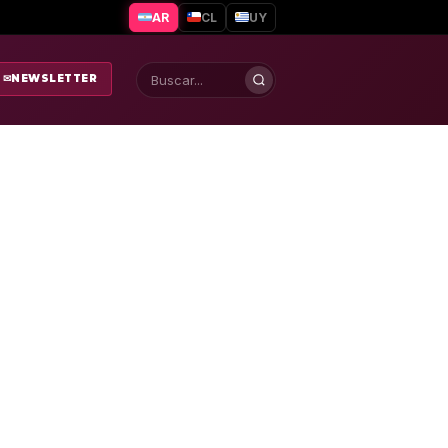
AR
CL
UY
✉
NEWSLETTER