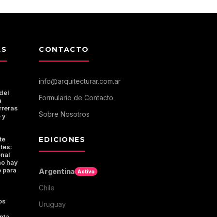
AS
CONTACTO
info@arquitecturar.com.ar
del
Formulario de Contacto
a
rreras
Sobre Nosotros
 y
te
EDICIONES
tes:
onal
no hay
 para
Argentina
Activo
Chile
os
Uruguay
nta