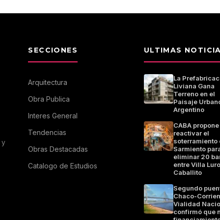
SECCIONES
ULTIMAS NOTICI
La Prefabricac
Arquitectura
Liviana Gana
Terreno en el
Obra Publica
Paisaje Urban
Argentino
Interes General
CABA propone
Tendencias
reactivar el
soterramiento 
 y
Obras Destacadas
Sarmiento par
eliminar 20 ba
entre Villa Luro
Catalogo de Estudios
Caballito
Segundo puen
Chaco-Corrien
Vialidad Naci
confirmó que 
financiamiento