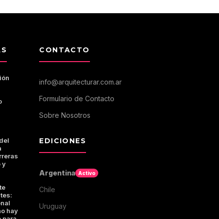
AS
CONTACTO
ión
info@arquitecturar.com.ar
Formulario de Contacto
o
Sobre Nosotros
del
EDICIONES
a
rreras
 y
Argentina
Activo
te
Chile
tes:
onal
Uruguay
no hay
 para