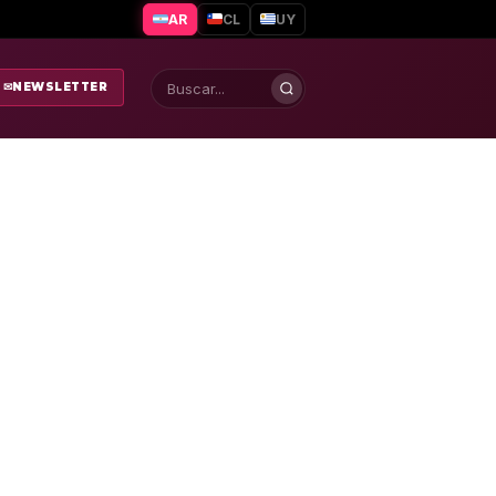
AR
CL
UY
✉
NEWSLETTER