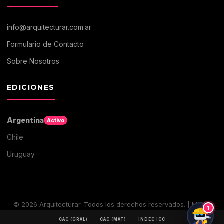
info@arquitecturar.com.ar
Formulario de Contacto
Sobre Nosotros
EDICIONES
Argentina
Activo
Chile
Uruguay
©
2026
Arquitecturar. Todos los derechos reservados. | Medio
1
digital de Arquitectura y Construccion
CAC (GRAL)
CAC (MAT)
INDEC ICC