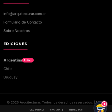
info@arquitecturar.com.ar
Formulario de Contacto
Sobre Nosotros
EDICIONES
Argentina
Activo
Chile
Uruguay
©
2026
Arquitecturar. Todos los derechos reservados. | Medio
1
digital de Arquitectura y Construccion
CAC (GRAL)
CAC (MAT)
INDEC ICC