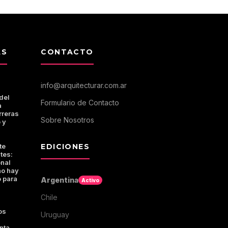
AS
CONTACTO
info@arquitecturar.com.ar
del
Formulario de Contacto
a
rreras
Sobre Nosotros
 y
te
EDICIONES
tes:
onal
no hay
 para
Argentina
Activo
Chile
os
Uruguay
nta