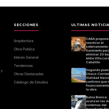
SECCIONES
ULTIMAS NOTICI
CABA propone
Arquitectura
reactivar el
soterramiento 
Obra Publica
Sarmiento par
eliminar 20 ba
Interes General
entre Villa Luro
Caballito
Tendencias
Segundo puen
 y
Obras Destacadas
Chaco-Corrien
Vialidad Naci
confirmó que 
Catalogo de Estudios
financiamiento
la obra
Bahía Blanca:
avanzan las d
cisternas del
Acueducto Pla