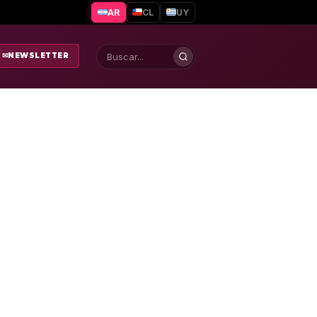
AR
CL
UY
✉
NEWSLETTER