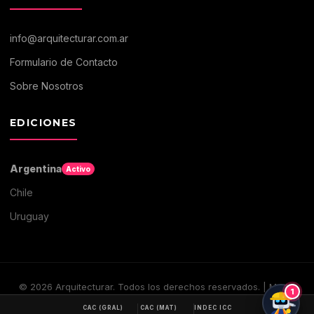
info@arquitecturar.com.ar
Formulario de Contacto
Sobre Nosotros
EDICIONES
Argentina
Activo
Chile
Uruguay
©
2026
Arquitecturar. Todos los derechos reservados. | Medio
1
digital de Arquitectura y Construccion
CAC (GRAL)
CAC (MAT)
INDEC ICC