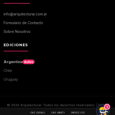
info@arquitecturar.com.ar
Formulario de Contacto
Sobre Nosotros
EDICIONES
Argentina
Activo
Chile
Uruguay
©
2026
Arquitecturar. Todos los derechos reservados. | Medio
1
digital de Arquitectura y Construccion
CAC (GRAL)
CAC (MAT)
INDEC ICC