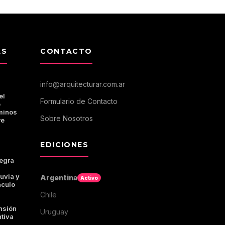
AS
CONTACTO
info@arquitecturar.com.ar
el
Formulario de Contacto
o
minos
Sobre Nosotros
re
EDICIONES
tegra
luvia y
Argentina
Activo
áculo
Chile
nsión
Uruguay
ntiva