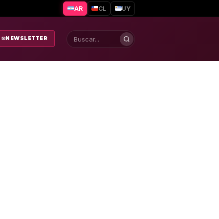
AR
CL
UY
✉
NEWSLETTER