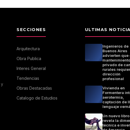
SECCIONES
ULTIMAS NOTICI
Ingenieros de
Arquitectura
Buenos Aires
advierten que 
Obra Publica
mantenimient
privado de ca
Interes General
rurales requie
dirección
Tendencias
profesional
 y
Obras Destacadas
Vivienda en
Formentera in
aerotermia,
Catalogo de Estudios
captación de l
lenguaje vern
Un nuevo libro
revela la dime
técnica e inve
de Amancio