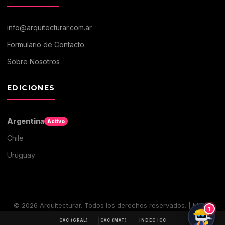
info@arquitecturar.com.ar
Formulario de Contacto
Sobre Nosotros
EDICIONES
Argentina
Activo
Chile
Uruguay
©
2026
Arquitecturar. Todos los derechos reservados. | Medio
1
digital de Arquitectura y Construccion
CAC (GRAL)
CAC (MAT)
INDEC ICC