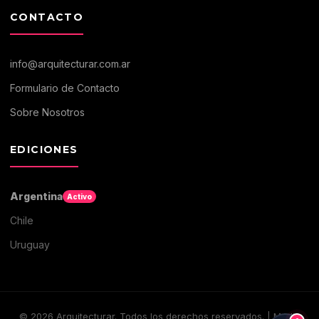
CONTACTO
info@arquitecturar.com.ar
Formulario de Contacto
Sobre Nosotros
EDICIONES
Argentina
Activo
Chile
Uruguay
©
2026
Arquitecturar. Todos los derechos reservados. | Medio