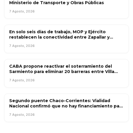
Ministerio de Transporte y Obras Públicas
OBRA PÚBLICA
7 Agosto, 2026
En solo seis días de trabajo, MOP y Ejército
OBRA PÚBLICA
restablecen la conectividad entre Zapallar y
Catapilco con puente mecano
7 Agosto, 2026
CABA propone reactivar el soterramiento del
OBRA PÚBLICA
Sarmiento para eliminar 20 barreras entre Villa
Luro y Caballito
7 Agosto, 2026
Segundo puente Chaco-Corrientes: Vialidad
OBRA PÚBLICA
Nacional confirmó que no hay financiamiento para
la obra
7 Agosto, 2026