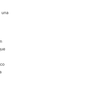
e una
on
que
ico
a