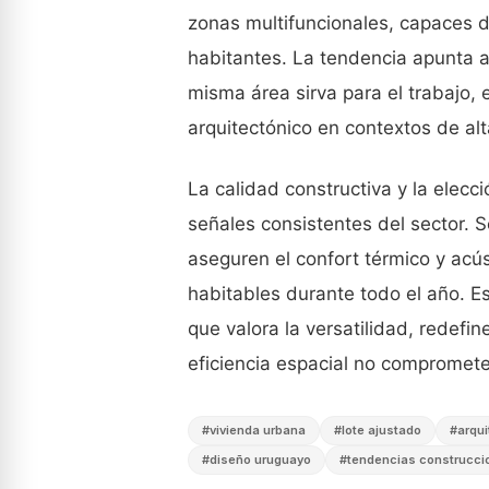
zonas multifuncionales, capaces 
habitantes. La tendencia apunta a 
misma área sirva para el trabajo, e
arquitectónico en contextos de al
La calidad constructiva y la elec
señales consistentes del sector. S
aseguren el confort térmico y acú
habitables durante todo el año. E
que valora la versatilidad, redef
eficiencia espacial no compromete
#
vivienda urbana
#
lote ajustado
#
arqu
#
diseño uruguayo
#
tendencias construcci