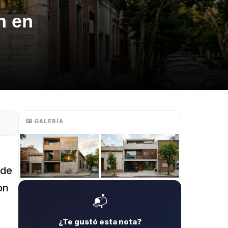
n en
🖼️ GALERÍA
nde
on
📬
¿Te gustó esta nota?