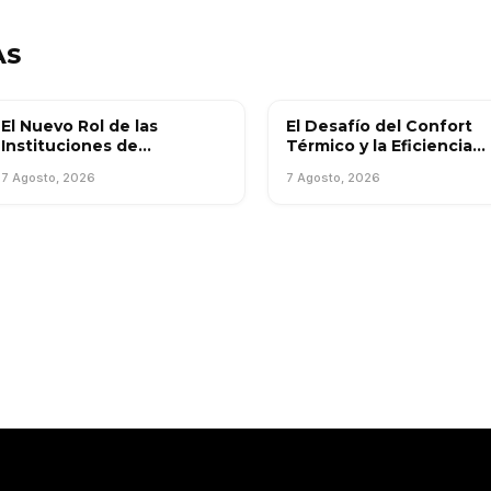
AS
El Nuevo Rol de las
El Desafío del Confort
INFORMES ESPECIALES
INTERÉS GENERAL
Instituciones de
Térmico y la Eficiencia
Equipamiento en Edificios
Operativa en Edificios
7 Agosto, 2026
7 Agosto, 2026
de Uso Mixto: Una Lectura
Medianos Urbanos
del Mercado Chileno