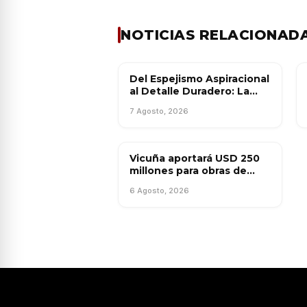
NOTICIAS RELACIONAD
Del Espejismo Aspiracional
TENDENCIAS
al Detalle Duradero: La
Nueva Era de la Vivienda
7 Agosto, 2026
Colectiva Uruguaya
Vicuña aportará USD 250
OBRA PÚBLICA
millones para obras de
infraestructura en San
6 Agosto, 2026
Juan