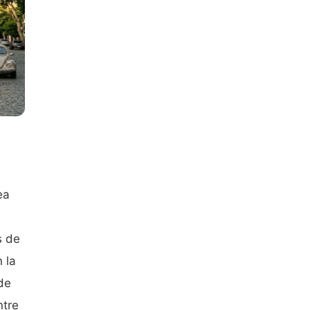
ea
s de
 la
 de
ntre