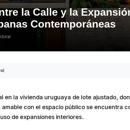
tre la Calle y la Expansió
rbanas Contemporáneas
cturar
va)
l en la vivienda uruguaya de lote ajustado, do
 amable con el espacio público se encuentra c
 uso de expansiones interiores.