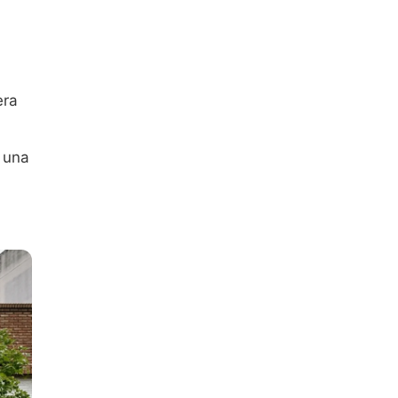
era
r una