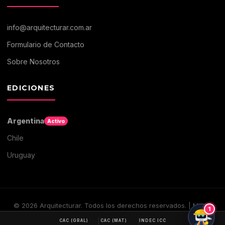
info@arquitecturar.com.ar
Formulario de Contacto
Sobre Nosotros
EDICIONES
Argentina
Activo
Chile
Uruguay
©
2026
Arquitecturar. Todos los derechos reservados. | Medio
1
digital de Arquitectura y Construccion
CAC (GRAL)
CAC (MAT)
INDEC ICC