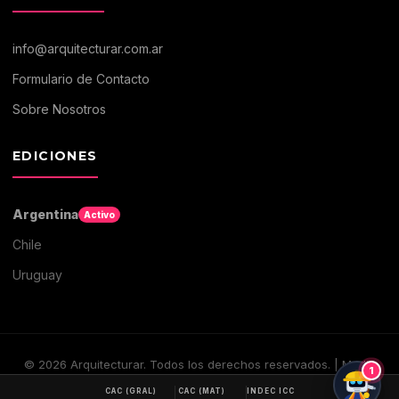
info@arquitecturar.com.ar
Formulario de Contacto
Sobre Nosotros
EDICIONES
Argentina
Activo
Chile
Uruguay
©
2026
Arquitecturar. Todos los derechos reservados. | Medio
1
digital de Arquitectura y Construccion
CAC (GRAL)
CAC (MAT)
INDEC ICC