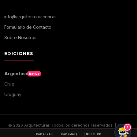
info@arquitecturar.com.ar
Formulario de Contacto
Sobre Nosotros
EDICIONES
Argentina
Activo
Chile
Uruguay
©
2026
Arquitecturar. Todos los derechos reservados. | Medio
1
digital de Arquitectura y Construccion
CAC (GRAL)
CAC (MAT)
INDEC ICC