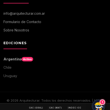
info@arquitecturar.com.ar
Formulario de Contacto
Sobre Nosotros
EDICIONES
Argentina
Activo
Chile
Uruguay
©
2026
Arquitecturar. Todos los derechos reservados. | Medio
1
digital de Arquitectura y Construccion
CAC (GRAL)
CAC (MAT)
INDEC ICC