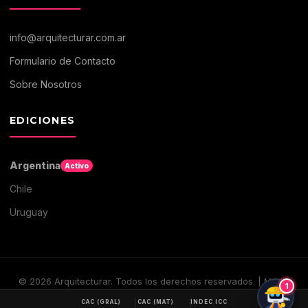
info@arquitecturar.com.ar
Formulario de Contacto
Sobre Nosotros
EDICIONES
Argentina
Activo
Chile
Uruguay
©
2026
Arquitecturar. Todos los derechos reservados. | Medio
1
digital de Arquitectura y Construccion
CAC (GRAL)
CAC (MAT)
INDEC ICC