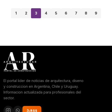
1
2
3
4
5
6
7
8
9
El portal lider de noticias de arquitectura, diseno
y construccion en Argentina, Chile y Uruguay.
Informacion actualizada para profesionales del
sector.
RSS