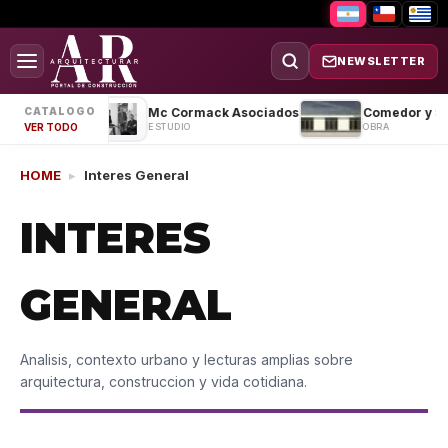
NEWSLETTER
Casa MS
Mc Cormack Asociados
CATALOGO
OBRA
ESTUDIO
OBRA
VER TODO
HOME
▸
Interes General
INTERES
GENERAL
Analisis, contexto urbano y lecturas amplias sobre
arquitectura, construccion y vida cotidiana.