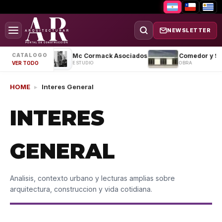
NEWSLETTER
Casa MS
Mc Cormack Asociados
CATALOGO
OBRA
ESTUDIO
OBRA
VER TODO
HOME
▸
Interes General
INTERES
GENERAL
Analisis, contexto urbano y lecturas amplias sobre
arquitectura, construccion y vida cotidiana.