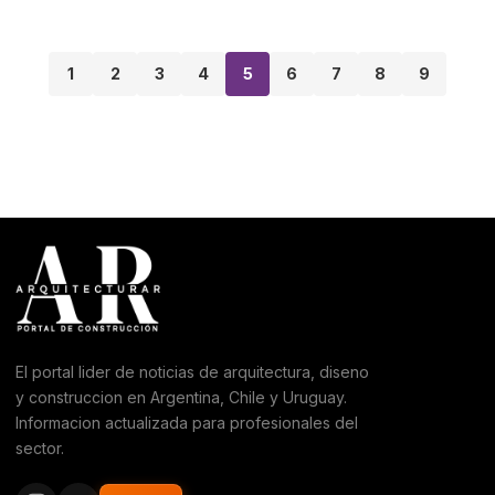
1
2
3
4
5
6
7
8
9
El portal lider de noticias de arquitectura, diseno
y construccion en Argentina, Chile y Uruguay.
Informacion actualizada para profesionales del
sector.