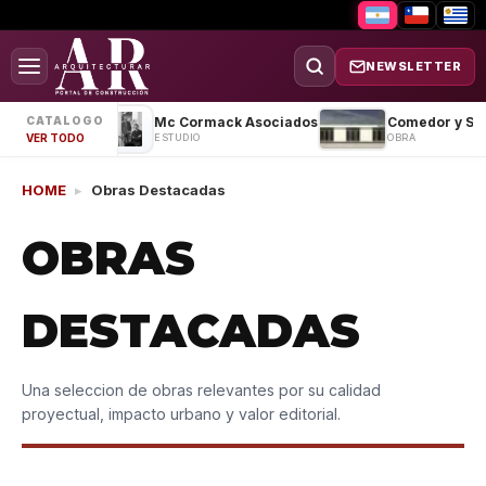
NEWSLETTER
Casa MS
Mc Cormack Asociados
CATALOGO
OBRA
ESTUDIO
OBRA
VER TODO
HOME
▸
Obras Destacadas
OBRAS
DESTACADAS
Una seleccion de obras relevantes por su calidad
proyectual, impacto urbano y valor editorial.