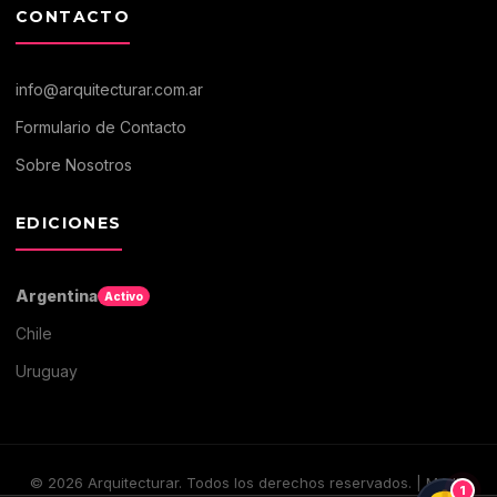
CONTACTO
info@arquitecturar.com.ar
Formulario de Contacto
Sobre Nosotros
EDICIONES
Argentina
Activo
Chile
Uruguay
©
2026
Arquitecturar. Todos los derechos reservados. | Medio
1