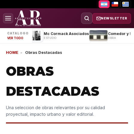
NEWSLETTER
Casa MS
Mc Cormack Asociados
CATALOGO
OBRA
ESTUDIO
OBRA
VER TODO
HOME
▸
Obras Destacadas
OBRAS
DESTACADAS
Una seleccion de obras relevantes por su calidad
proyectual, impacto urbano y valor editorial.